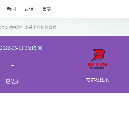
新闻
录像
集锦
宁布尔克对帕尔杜比采比赛视频直播
2026-06-11 23:15:00
-
帕尔杜比采
已结束