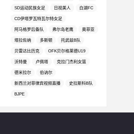
SD运动民族女足
日视美人
白湖FC
CD伊塔罗瓦特瓦尔特女足
阿马格罗后备队
弗尔岛老鹰
奥菲亚
塔拉佐纳
多斯顿
托武兹B队
贝雷达比历克
OFK贝尔格莱德U19
沃特曼
卢佩塔
克拉门杰利女篮
德米拉尔
伯讷尔
新西兰对菲律宾视频直播
史拉斯科B队
BJPE