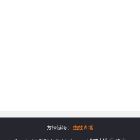
友情链接：
蜘蛛直播