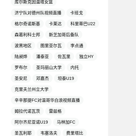
库尔斯克因温塔女篮
济宁队对德州队视频直播
卡班戈
格尔奇诺斯基
卡莱达
科里蒂巴U22
森葛利科士邦
新芝加哥后备队
波黑地区
图里亚尔瓦
李点通
陆昶烨
潘泰亚
佐瓦里
独立HY
罗布尔
圣玛丽山大学
内托
圣安尼
邓嘉杰
坦泰U19
克里夫兰州立大学
辛辛那提FC对温哥华白浪视频直播
姆拉代诺瓦茨
雷兹格
阿尔齐尼亚诺U19
马林加FC
圣瓦利耶
韦塞洛夫
费里塔比