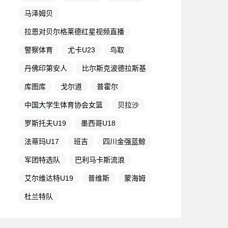
马泽姆贝
拉恩对贝尔格莱德红星视频直播
警察体育
尤卡U23
鸟取
丹佛印第安人
比尔斯克波德拉斯基
库图库
戈尔道
普霍尔
中国大学生体育协会女篮
贝拉沙
罗斯托夫U19
墨西哥U18
法蒂玛U17
班吉
四川金强蓝鲸
军团特选队
巴利马卡斯流浪
艾尔维达特U19
普维斯
蒙海姆
杜兰特队